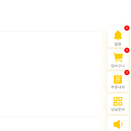
0
알람
0
장바구니
0
주문내역
상담문의